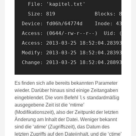
  File: 'kapitel.txt'

  Size: 819       	Blocks: 8          IO Block: 4096   regular file

Device: fd06h/64774d	Inode: 439267      Links: 1

Access: (0644/-rw-r--r--)  Uid: ( 4000
Access: 2013-03-25 18:52:04.283934329 
Modify: 2013-03-25 18:52:04.283934329 
Es finden sich alle bereits bekannten Parameter
wieder. Darüber hinaus sind einige Zeitangaben
ls
eingeblendet. Die vom Befehl
standardmäßig
ausgegebene Zeit ist die ‘mtime’
(Modifikationszeit), also der Zeitpunkt der letzten
Änderung am Inhalt der Datei. Weniger bekannt
sind die ‘atime’ (Zugriffszeit), das Datum des
letzten Zugriffs auf den Dateiinhalt, und die ‘ctime’